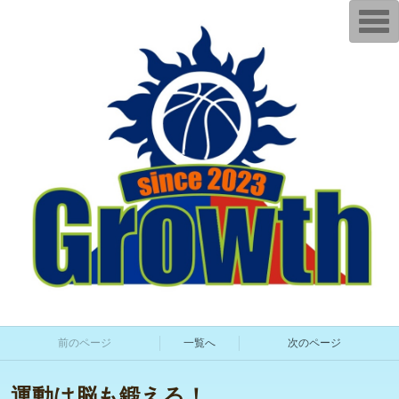
T
o
g
g
l
e
n
a
v
i
g
a
t
i
o
n
前のページ
一覧へ
次のページ
運動は脳も鍛える！